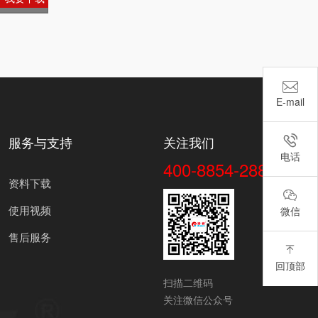

export@ch
E-mail

服务与支持
关注我们
+86-576-86
电话
400-8854-288
资料下载

使用视频
微信
售后服务

返回顶部
回顶部
扫描二维码
关注微信公众号