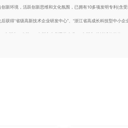
造创新环境，活跃创新思维和文化氛围，已拥有10多项发明专利(含受
后获得“省级高新技术企业研发中心”、“浙江省高成长科技型中小企业
、“台州出口名牌”、“台州市专利示范企业”、台州市“统计诚信单位”、
岭市精细化管理示范企业”、温岭市“十强对外经济合作企业”等荣誉。
科技创新，匠心制造，精益求精；质量为先，绿色发展，共享财富”的经
心，持续转型升级调整产品结构、提升产品档次、顺应市场需求，以
涡风机等高端产业定位作为未来产品的发展方向，对核心产品不断钻
现企业愿景：成为行业领航者，成就全面可持续发展的国际化品牌公