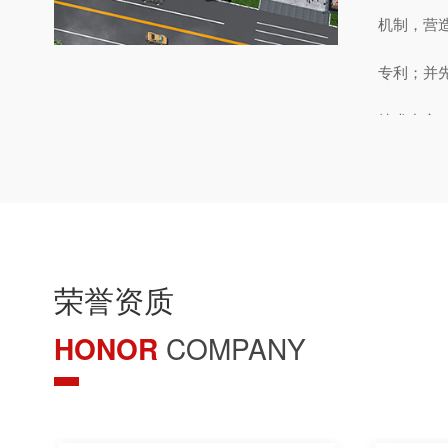
机制，营
专利；并先
技术中心”
业”、“温
企业以“
客户为中
荣誉资质
效节能漩
HONOR
COMPANY
精神；实