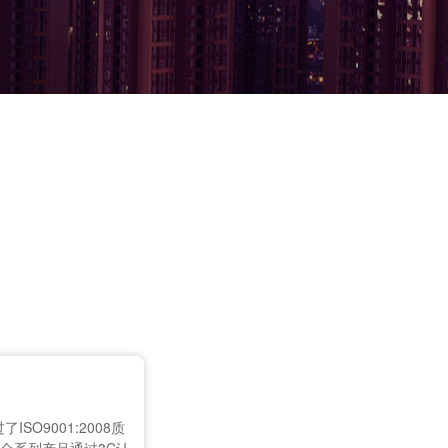
ISO9001:2008质
成立颐顿