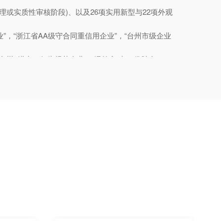
理或实质性审核阶段)、以及26项实用新型与22项外观
”，“浙江省AA级守合同重信用企业”，“台州市级企业
台州 “进出口行为规范企业”、温岭市“出口优胜企
营理念与“专业化企业”为目标定位；以市场为导向，
绿色节能、数字智能逆变电源、高效率气体保护焊、高
研研发投入、深耕细作，足够深度体现精益求精的工匠
司与百年企业。